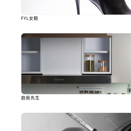
FYL女鞋
廚房先生