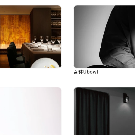
吾缽Ubowl