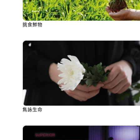
挑食鮮物
雋詠生命