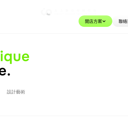
最新案例
精選案例
餐飲食品
購物百貨
設計藝術
保養美容
企業形象
客製案例
服務
客戶案例
知識專欄
最新公告
關於主上
開店方案
聯絡
ique
e.
設計藝術